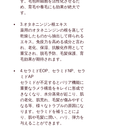
す。毛包幹細胞を活性化させるた
め、育毛や養毛にも効果が絶大で
す。
3.
オタネニンジン根エキス
薬用のオタネニンジンの根を蒸して
乾燥したものから抽出して得られる
エキス。免疫力を高める成分と言わ
れ、老化、保湿、抗酸化作用として
重宝され、脱毛予防、毛髪保護、育
毛効果が期待されます。
4.
セラミドEOP、セラミドNP、セラ
ミドAP
セラミドが不足するとバリア機能に
重要なラメラ構造をキレイに形成で
きなくなり、水分蒸発が起こり、肌
の老化、肌荒れ、毛髪が傷みやすく
なる等、様々なトラブルの原因にな
ります。セラミドを補うことによ
り、肌や毛髪に潤い、ハリ、弾力を
与えることができます。