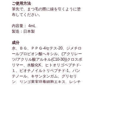
ご使用方法 
筆先で、まつ毛の際に線を引くように塗
布してください。
内容量： 4mL
製造：日本製
成分
水、ＢＧ、ＰＰＧ-4セテス-20、ジメチロ
ールプロピオン酸へキシル、(アクリレー
ツ/アクリル酸アルキル(C10-30))クロスポ
リマー、水酸化K、ヒトオリゴペプチド‐
１、ビオチノイルトリペプチド-1、パン
テノール、キサンタンガム、グリセリ
ン、リンゴ果実培養細胞エキス、レシチ
ン、ヒト脂肪細胞順化培養液エキス、ジ
ミリスチン酸PEG-12グリセリル、加水
分解ケラチン、センブリエキス、オタネ
ニンジン根エキス、アロエベラ葉エキ
ス、デキストラン、アセチルテトラペプ
チド-3、アカツメクサ花エキス、ベタイ
ン、PCA-Na、ソルビト-ル、セリン、グ
リシン、グルタミン酸、アラニン、リシ