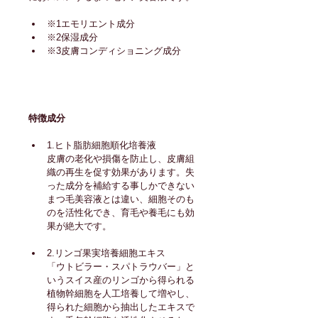
※1エモリエント成分
※2保湿成分
※3皮膚コンディショニング成分
特徴成分
1.
ヒト脂肪細胞順化培養液
皮膚の老化や損傷を防止し、皮膚組
織の再生を促す効果があります。失
った成分を補給する事しかできない
まつ毛美容液とは違い、細胞そのも
のを活性化でき、育毛や養毛にも効
果が絶大です。
2.
リンゴ果実培養細胞エキス
「ウトビラー・スパトラウバー」と
いうスイス産のリンゴから得られる
植物幹細胞を人工培養して増やし、
得られた細胞から抽出したエキスで