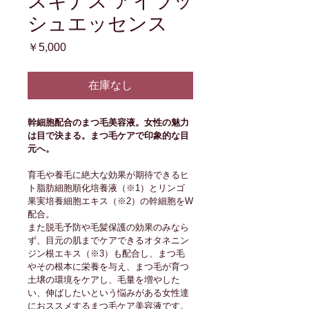
スキナス アイラッ
シュエッセンス
価
￥5,000
格
在庫なし
幹細胞配合のまつ毛美容液。女性の魅力
は目で決まる。まつ毛ケアで印象的な目
元へ。
育毛や養毛に絶大な効果が期待できるヒ
ト脂肪細胞順化培養液（※1）とリンゴ
果実培養細胞エキス（※2）の幹細胞をW
配合。
また脱毛予防や毛髪保護の効果のみなら
ず、目元の肌までケアできるオタネニン
ジン根エキス（※3）も配合し、まつ毛
やその根本に栄養を与え、まつ毛が育つ
土壌の環境をケアし、毛量を増やした
い、伸ばしたいという悩みがある女性達
におススメするまつ毛ケア美容液です。