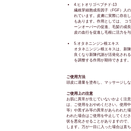
4.
ヒトオリゴペプチド-13
繊維芽細胞成長因子（FGF）人
れています。皮膚に実際に存在し
もあります。作用としては、 コ
ーンオーバーの促進、毛髪の成長
皮の血行を促進し毛根に活力を与
5.
オタネニンジン根エキス
オタネニンジン根エキスは、新陳
良くなり新陳代謝が活発化される
を調整する作用が期待できます。
ご使用方法 
頭皮に適量を塗布し、マッサージしな
ご使用上の注意
お肌に異常が生じていないかよく注意
は、ご使用をおやめください。使用中
等）や黒ずみ等の異常があらわれた場
われた場合はご使用を中止してくださ
状を悪化させることがありますので、
します。万が一目に入った場合は直ち