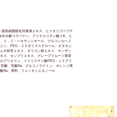
ト脂肪細胞順化培養液エキス、ヒトオリゴペプチ
加水分解コラーゲン、グリチルリチン酸２K、ヒ
、１，２－ヘキサンジオール、グルコシルヘス
ニン、PEG－２０ダイズステロール、オタネニ
ムギ胚芽エキス、オウゴン根エキス、サンザシ
キス、センブリエキス、グレープフルーツ果実
ルグリセリン、ジミリスチン酸PEG－１２グリ
、乳酸、乳酸Na、グルコノラクトン、オレンジ果
酸Na、香料、フェノキシエタノール
:0120-46-5092
葉町1-26 2F
～土曜】カット・・・・・・・19:00まで受付
マ、カラー・・・18:00まで受付