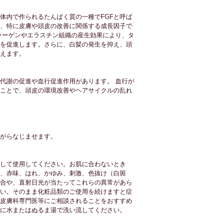
の体内で作られるたんぱく質の一種でFGFと呼ば
、特に皮膚や頭皮の改善に関係する成長因子で
ラーゲンやエラスチン組織の産生効果により、タ
を促進します。さらに、白髪の発生を抑え、頭
えます。
代謝の促進や血行促進作用があります。 血行が
ことで、頭皮の環境改善やヘアサイクルの乱れ
がらなじませます。
して使用してください。お肌に合わないとき
、赤味、はれ、かゆみ、刺激、色抜け（白斑
合や、直射日光が当たってこれらの異常があら
い。そのまま化粧品類のご使用を続けますと症
皮膚科専門医等にご相談されることをおすすめ
に水またはぬるま湯で洗い流してください。