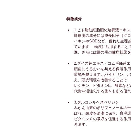
特徴成分
1.
ヒト脂肪細胞順化培養液エキス
幹細胞の成分には成長因子（グロ
イキンやSODなど、優れた生理
ています。 頭皮に活用すること
進、さらには髪の毛の健康状態を
2.
ダイズ芽エキス・コムギ胚芽エ
頭皮にうるおいを与える保湿作用
環境を整えます。バイカリン、バ
え、頭皮環境を改善することで、
レシチン、ビタミンE、酵素など
代謝を活性化する働きもある優れ
3.
グルコシルヘスペリジン
みかん由来のポリフェノールの一
ばれ、頭皮を清潔に保ち、育毛環
ビタミンＣの吸収を促進する作用
きます。