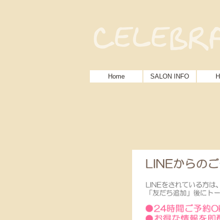
Home
SALON INFO
H