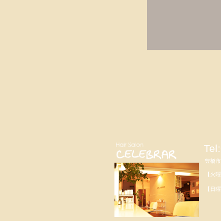
Tel
豊橋市松
【火曜
パー
【日曜
パー
定休
（