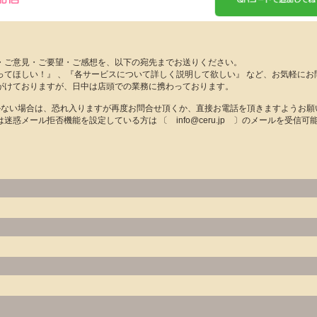
・ご意見・ご要望・ご感想を、以下の宛先までお送りください。
ってほしい！』 、『各サービスについて詳しく説明して欲しい』 など、お気軽にお
がけておりますが、日中は店頭での業務に携わっております。
かない場合は、恐れ入りますが再度お問合せ頂くか、直接お電話を頂きますようお願
迷惑メール拒否機能を設定している方は 〔 info@ceru.jp 〕のメールを受信