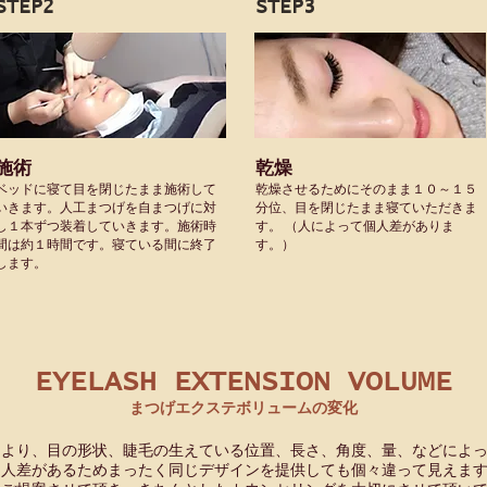
STEP2
STEP3
施術
乾燥
ベッドに寝て目を閉じたまま施術して
乾燥させるためにそのまま１０～１５
いきます。人工まつげを自まつげに対
分位、目を閉じたまま寝ていただきま
し１本ずつ装着していきます。施術時
す。 （人によって個人差がありま
間は約１時間です。寝ている間に終了
す。）
します。
EYELASH EXTENSION VOLUME
まつげエクステボリュームの変化
の生えている位置、長さ、角度、量、などによっ
く同じデザインを提供しても個々違って見えま