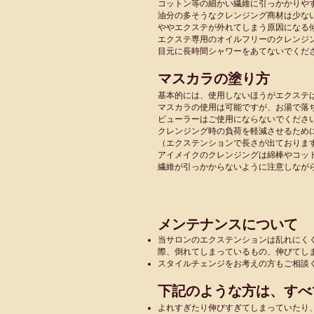
コットン等の細かい繊維に引っかかりや
油分の多そうなクレンジング商材は少な
ややエクステが外れてしまう原因になる
エクステ専用のオイルフリーのクレンジ
目元に長時間シャワーをあてないでくだ
マスカラの塗り方
基本的には、使用しないほうがエクステ
マスカラの使用は可能ですが、お湯で落
ビューラーはご使用にならないでくださ
クレンジング時の負荷を軽減させるため
（エクステンションで長さが出ておりま
アイメイクのクレンジングは綿棒やコッ
繊維が引っかからないように注意しなが
メンテナンスについて
当サロンのエクステンションは乱れにく
際、倒れてしまっているもの、伸びてし
スタイルチェンジをお考えの方もご相談
下記のような方は、すべ
よれすぎたり伸びすぎてしまっていたり