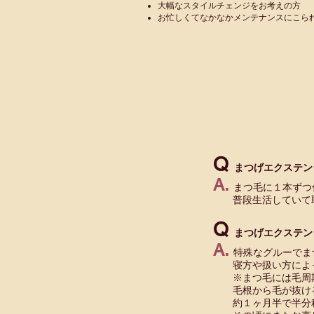
大幅なスタイルチェンジをお考えの方
お忙しくてなかなかメンテナンスにこら
Q
まつげエクステン
A.
まつ毛に１本ずつ
​ 普段生活していて
Q
まつげエクステン
A.
特殊なグルーでま
寝方や扱い方によっ
※まつ毛には毛周期
毛根から毛が抜ける
約１ヶ月半で半分程