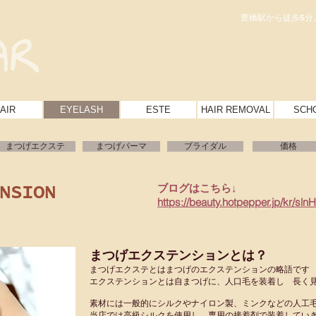
豊橋駅から徒歩5分
AIR
EYELASH
ESTE
HAIR REMOVAL
SCH
まつげエクステ
まつげパーマ
ブライダル
価格
ブログはこちら↓
NSION
https://beauty.hotpepper.jp/kr/sl
まつげエクステンションとは？
まつげエクステとはまつげのエクステンションの略語です
エクステンションとは自まつげに、人口毛を装着し 長く
素材には一般的にシルクやナイロン製、ミンクなどの人工
当店では高級シルクを使用し、専用の接着剤で装着してい