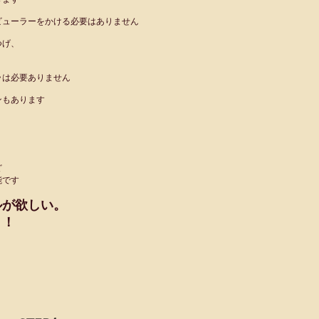
ビューラーをかける必要はありません
つげ、
ラは必要ありません
ンもあります
ど
能です
ルが欲しい。
！！