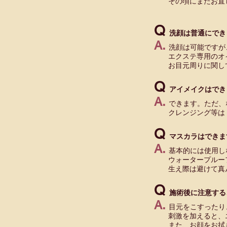
その頃にまたお直し
Q
洗顔は普通にでき
A.
洗顔は可能ですが
エクステ専用のオイ
お目元周りに関して
Q
アイメイクはでき
A.
できます。ただ、
クレンジング等は 
Q
マスカラはできま
A.
基本的には使用し
ウォータープルーフ
生え際は避けて真
Q
施術後に注意する
A.
目元をこすったり
刺激を加えると、エ
また、お顔をお拭き