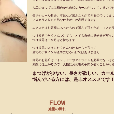
人工のまつげには初めから自然なカールがついているので
長さやカール具合、本数など選ぶことができるのでつけま
マスカラよりも自然な仕上がりが表現できます
エクステはお客様にあったもので選んで頂くため、マスカ
つけ放題でたくさんつけても とても自然に見せるデザイ
​つけ放題は一か月ほど持ちます
つけ放題のようにたくさんつけるからと言って
全てのデザインが派手になるわけではありません
目元のお化粧はアイシャドーやアイラインも必要でないほ
素敵に仕上がるので 大幅にお化粧の手間を省くことが可
まつげが少ない。長さが欲しい。カー
悩んでいる方には、是非オススメです
FLOW
施術の流れ