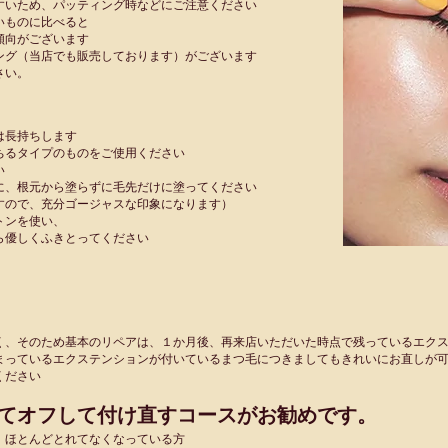
すいため、パッティング時などにご注意ください
いものに比べると
傾向がございます
ング（当店でも販売しております）がございます
さい。
は長持ちします
ちるタイプのものをご使用ください
い
に、根元から塗らずに毛先だけに塗ってください
すので、充分ゴージャスな印象になります）
トンを使い、
ら優しくふきとってください
く、そのため基本のリペアは、
１か月後、
再来店いただいた時点で残っているエク
まっているエクステンションが付いているまつ毛につきましてもきれいにお直しが
ください
てオフして付け直すコースがお勧めです。
、ほとんどとれてなくなっている方