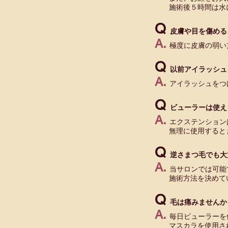
施術後５時間は水に
Q
皮膚や目を傷める
A.
極度に皮膚の弱い
Q
以前アイラッシュ
A.
アイラッシュをつ
Q
ビューラーは使え
A.
エクステンション
無理に使用するとま
Q
逆さまつ毛でも大
A.
当サロンでは可能
施術方法を決めてい
Q
毛は痛みませんか
A.
毎日ビューラーを
マスカラを使用され