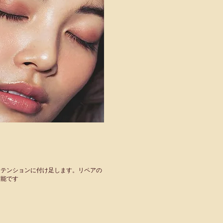
ステンションに付け足します。
リペアの
可能です