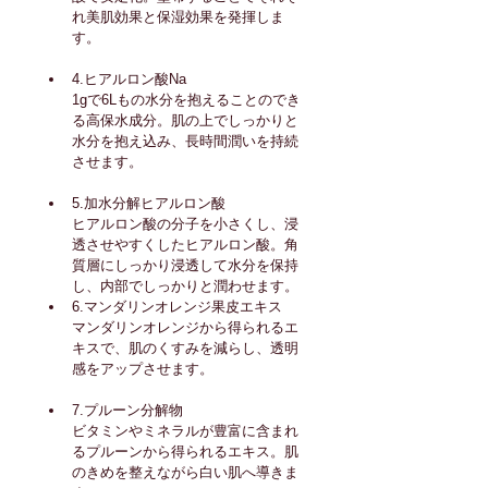
れ美肌効果と保湿効果を発揮しま
す。
4.
ヒアルロン酸Na
1gで6Lもの水分を抱えることのでき
る高保水成分。肌の上でしっかりと
水分を抱え込み、長時間潤いを持続
させます。
5.
加水分解ヒアルロン酸
ヒアルロン酸の分子を小さくし、浸
透させやすくしたヒアルロン酸。角
質層にしっかり浸透して水分を保持
し、内部でしっかりと潤わせます。
6.
マンダリンオレンジ果皮エキス
マンダリンオレンジから得られるエ
キスで、肌のくすみを減らし、透明
感をアップさせます。
7.
プルーン分解物
ビタミンやミネラルが豊富に含まれ
るプルーンから得られるエキス。肌
のきめを整えながら白い肌へ導きま