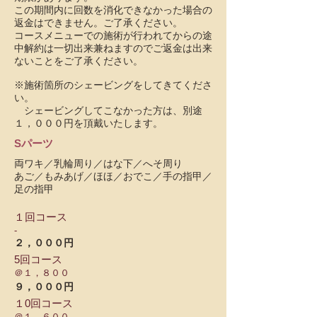
この期間内に回数を消化できなかった場合の
返金はできません。ご了承ください。
コースメニューでの施術が行われてからの途
中解約は一切出来兼ねますのでご返金は出来
ないことをご了承ください。
※施術箇所のシェービングをしてきてくださ
い。
シェービングしてこなかった方は、別途
１，０００円を頂戴いたします。
Sパーツ
両ワキ／乳輪周り／はな下／へそ周り
あご／もみあげ／ほほ／おでこ／手の指甲／
足の指甲
１回コース
-
２，０００円
5回コース
＠１，８００
９，０００円
１0回コース
＠１，６００